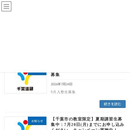
次回入塾テスト：8/21(金)9月入塾生募集
身についた学力は、将来に繋がる財産です。
「心かよわせ、学ぶ楽しさ」を千葉進研で。
千葉で塾をお探しなら千葉進研へ
記事
検見川
検見川
次回入塾テスト：8/21(金)9月入塾生
お知らせ
募集
2026年7月24日
9月入塾生募集
続きを読む
【千葉市の教室限定】夏期講習生募
お知らせ
集中：7月20日(月)までにお申し込み