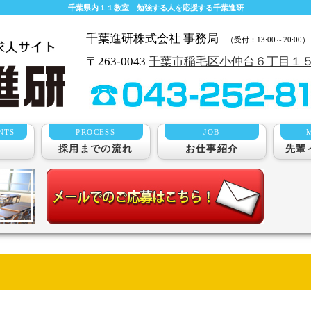
千葉県内１１教室 勉強する人を応援する千葉進研
千葉進研株式会社 事務局
（受付：13:00～20:00）
〒263-0043
千葉市稲毛区小仲台６丁目１５
NTS
PROCESS
JOB
項
採用までの流れ
お仕事紹介
先輩