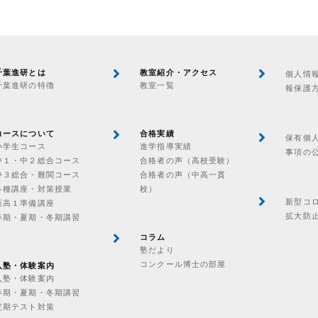
千葉進研とは
教室紹介・アクセス
個人情
千葉進研の特徴
教室一覧
報保護
コースについて
合格実績
保有個
小学生コース
進学指導実績
事項の
中１・中２総合コース
合格者の声（高校受験）
中３総合・難関コース
合格者の声（中高一貫
各種講座・対策授業
校）
新型コ
新高１準備講座
拡大防
春期・夏期・冬期講習
コラム
塾だより
コンクール博士の部屋
入塾・体験案内
入塾・体験案内
春期・夏期・冬期講習
定期テスト対策