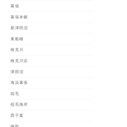
幕張
幕張本郷
新津田沼
東船橋
検見川
検見川浜
津田沼
海浜幕張
稲毛
稲毛海岸
西千葉
鎌取