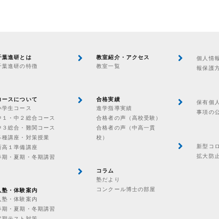
千葉進研とは
教室紹介・アクセス
個人情
千葉進研の特徴
教室一覧
報保護
コースについて
合格実績
保有個
小学生コース
進学指導実績
事項の
中１・中２総合コース
合格者の声（高校受験）
中３総合・難関コース
合格者の声（中高一貫
各種講座・対策授業
校）
新型コ
新高１準備講座
拡大防
春期・夏期・冬期講習
コラム
塾だより
コンクール博士の部屋
入塾・体験案内
入塾・体験案内
春期・夏期・冬期講習
定期テスト対策