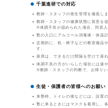
千葉進研での対応
教師・スタッフの衛生管理を徹底し
教師・スタッフの健康状態に留意を
※体調不良が認められた場合、同居
塾の入口にアルコール消毒液
・体温
定期的に、
机・椅子などの
教室備品
す。
座席は、できるだけ間隔を空けて座
体調不良の方がいらした場合には速
※教師・スタッフの判断で、お帰り
生徒・保護者の皆様へのお願い
来塾時、トイレの後などには、設置
塾に来るときにはマスクを着用し、