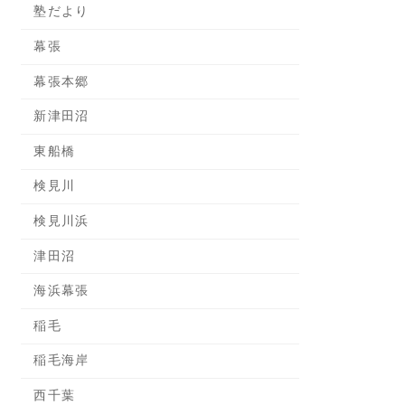
塾だより
幕張
幕張本郷
新津田沼
東船橋
検見川
検見川浜
津田沼
海浜幕張
稲毛
稲毛海岸
西千葉