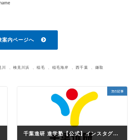
_name
験案内ページへ
見川
、
検見川浜
、
稲毛
、
稲毛海岸
、
西千葉
、
鎌取
次の記事
千葉進研 進学塾【公式】インスタグラム始めました。