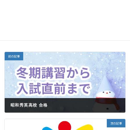
教室一覧ページへ
お知らせ
、
幕張
、
幕張本郷
、
検見川
、
カテゴリー
検見川浜
、
稲毛
、
稲毛海岸
、
西千葉
、
鎌取
前の記事
昭和秀英高校 合格
2025年1月24日
次の記事