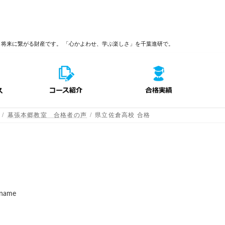
、将来に繋がる財産です。
「心かよわせ、学ぶ楽しさ」を千葉進研で。
幕張本郷教室 合格者の声
県立佐倉高校 合格
_name