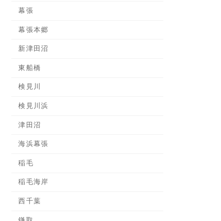
幕張
幕張本郷
新津田沼
東船橋
検見川
検見川浜
津田沼
海浜幕張
稲毛
稲毛海岸
西千葉
鎌取