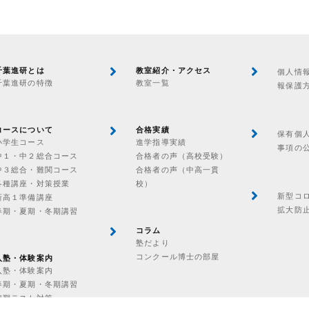
千葉進研とは
教室紹介・アクセス
個人情
千葉進研の特徴
教室一覧
報保護
コースについて
合格実績
保有個
小学生コース
進学指導実績
事項の
中１・中２総合コース
合格者の声（高校受験）
中３総合・難関コース
合格者の声（中高一貫
各種講座・対策授業
校）
新型コ
新高１準備講座
拡大防
春期・夏期・冬期講習
コラム
塾だより
コンクール博士の部屋
入塾・体験案内
入塾・体験案内
春期・夏期・冬期講習
定期テスト対策