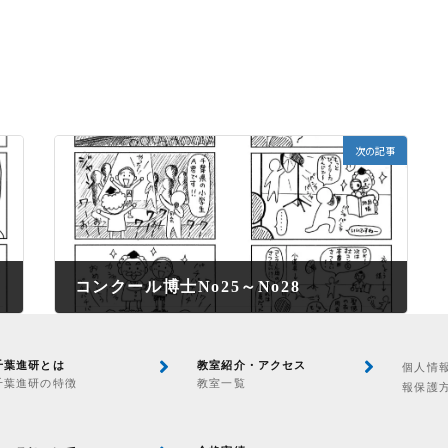
次の記事
コンクール博士No25～No28
2022年5月2日
千葉進研とは
教室紹介・アクセス
個人情
千葉進研の特徴
教室一覧
報保護