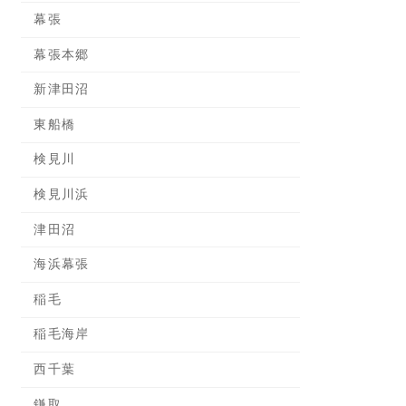
幕張
幕張本郷
新津田沼
東船橋
検見川
検見川浜
津田沼
海浜幕張
稲毛
稲毛海岸
西千葉
鎌取