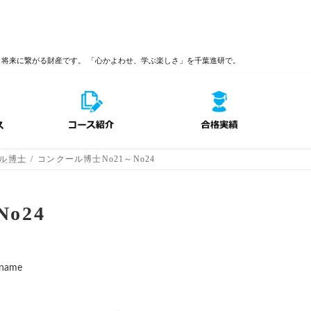
、将来に繋がる財産です。
「心かよわせ、学ぶ楽しさ」を千葉進研で。
ル博士
コンクール博士No21～No24
o24
_name