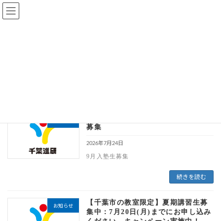
次回入塾テスト：8/21(金)9月入塾生募集
身についた学力は、将来に繋がる財産です。
「心かよわせ、学ぶ楽しさ」を千葉進研で。
千葉で塾をお探しなら千葉進研へ
記事
検見川
検見川
次回入塾テスト：8/21(金)9月入塾生
お知らせ
募集
2026年7月24日
9月入塾生募集
続きを読む
【千葉市の教室限定】夏期講習生募
お知らせ
集中：7月20日(月)までにお申し込み