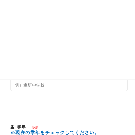
性別
必須
男性
女性
学校名
必須
学年
必須
※現在の学年をチェックしてください。