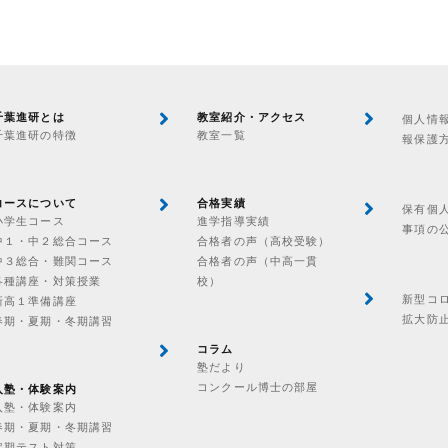
千葉進研とは
教室紹介・アクセス
個人情
千葉進研の特徴
教室一覧
報保護
コースについて
合格実績
保有個
小学生コース
進学指導実績
事項の
中１・中２総合コース
合格者の声（高校受験）
中３総合・難関コース
合格者の声（中高一貫
各種講座・対策授業
校）
新型コ
新高１準備講座
拡大防
春期・夏期・冬期講習
コラム
塾だより
コンクール博士の部屋
入塾・体験案内
入塾・体験案内
春期・夏期・冬期講習
定期テスト対策