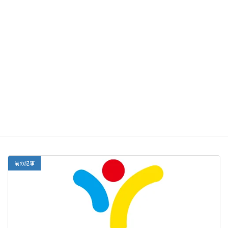
があり、塾や中学の先生からよくアドバイスをもらうべき
だ。（一方、併願推薦で受験する私立高校の場合は、作文・
面接対策にあまり時間を割かない方がいい。）
このように、受験生一人ひとり、何が大事か、どこに時間を
割くべきか，大きく異なる。作文や面接対策をどうしたらい
いか？ そして、そもそもどこに時間を割いたらいいか迷っ
たら、すぐ塾の先生に相談してほしい。
塾だより
カテゴリー
前の記事