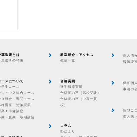
千葉進研とは
教室紹介・アクセス
個人情
千葉進研の特徴
教室一覧
報保護
コースについて
合格実績
保有個
小学生コース
進学指導実績
事項の
中１・中２総合コース
合格者の声（高校受験）
中３総合・難関コース
合格者の声（中高一貫
各種講座・対策授業
校）
新型コ
新高１準備講座
拡大防
春期・夏期・冬期講習
コラム
塾だより