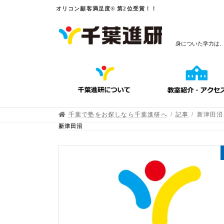
オリコン顧客満足度® 第2位受賞！！
身についた学力は
千葉で塾をお探しなら千葉進研へ
記事
新津田沼
新津田沼