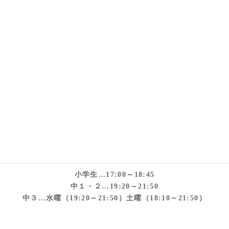
中1（17:30～19:00）
中2 (19:20～21:30)
中3 (19:20～21:50)
※中３の◎＊…9月から18:10～21:50
小５・６の○…特訓講座（土曜…16:00～17:20）計算・算
数・漢字・読解をやります。
時間帯
小学生…17:00～18:45
中１・２…19:20～21:50
中３…水曜（19:20～21:50）土曜（18:10～21:50）