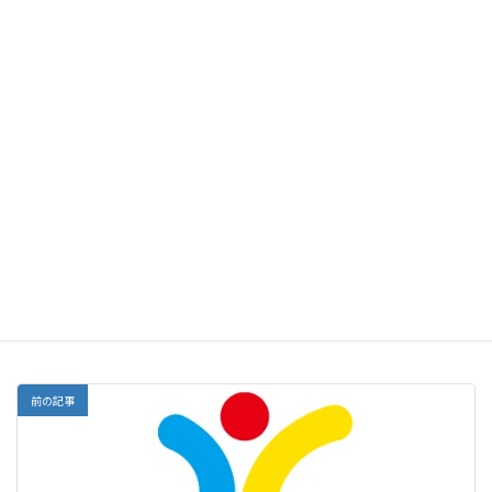
う。
みなさんはまだまだ成長(せいちょう)の途中(とちゅう)で
す。今はまだできないことも、これからの努力でいくら
でもできるようになります。良(よ)い意味で皆さんはまだ
発展(はってん)途上(とじょう)なのです。今が完成(かん
せい)品ではありません。
今の段階(だんかい)で無理だとあきらめてしまったら、そ
れは花が咲(さ)く前に芽(め)をつんでしまうようなもので
す。もったいないですよね。だからこそ未来の自分を信
じて、前向きにがんばりましょう。
塾だより
カテゴリー
前の記事