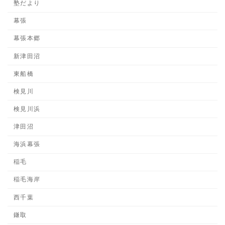
塾だより
幕張
幕張本郷
新津田沼
東船橋
検見川
検見川浜
津田沼
海浜幕張
稲毛
稲毛海岸
西千葉
鎌取