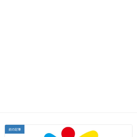
で、いただけたら、またご披露(ひろう)したいと思いま
す。
日本漢字能力検定協会のホームページに、“表彰特設(と
くせつ)サイト”が作られ（7月8日(金)オープン予定）、
「受賞団体一覧(いちらん)」に千葉進研の名前が載(の)る
予定です。漢検協会の方による「訪問表彰」があった場
合は、その様子も載せてもらえるとのことです。その際
にはまたご案内いたします。
令和3年度以降(いこう)も、「日本漢字能力検定協会賞」
や「最優秀団体賞」の受賞を目指したいと思います。全
員合格で受賞したいですね！
小学生の皆さん、今年も漢検を頑張りましょう！
塾だより
カテゴリー
前の記事