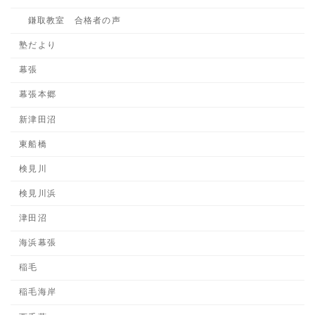
鎌取教室 合格者の声
塾だより
幕張
幕張本郷
新津田沼
東船橋
検見川
検見川浜
津田沼
海浜幕張
稲毛
稲毛海岸