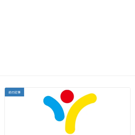
す。過去問はいろいろと役に立ちます。上手く活用し
て、最終確認をして下さい。
最後に、あせりは禁物です。皆さんは、今まで膨大な
量の問題を解いてきました。また膨大な日数をかけて塾
での勉強を続けてきました。自信を持ってください。試
験の際には「絶対に受かるんだ」と心に言い聞かせて、
いつも通りの実力を発揮して下さい。
（仲村先生）
塾だより
カテゴリー
前の記事