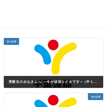
志望校合格のためには、
「心・技・体」
をしっかり鍛え
る事が大切です。皆さん、最後まで“一緒”に頑張りまし
ょう！
塾だより
カテゴリー
前の記事
受験生のみなさんへ ～今が頑張りどきです～ (中１・２生：塾だより11-12月号）
2022年10月31日
次の記事